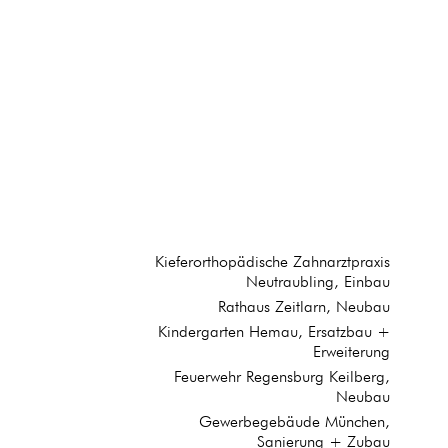
Kieferorthopädische Zahnarztpraxis
Neutraubling, Einbau
Rathaus Zeitlarn, Neubau
Kindergarten Hemau, Ersatzbau +
Erweiterung
Feuerwehr Regensburg Keilberg,
Neubau
g einer Fabrikantenvilla mit Erweiterung des Garagentraktes.

Gewerbegebäude München,
Sanierung + Zubau