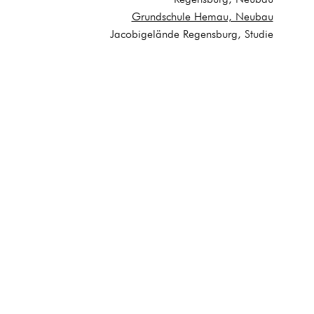
Grundschule Hemau, Neubau
Jacobigelände Regensburg, Studie
b
e
ensburg