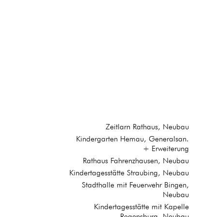
Zeitlarn Rathaus, Neubau
Kindergarten Hemau, Generalsan.
+ Erweiterung
Rathaus Fahrenzhausen, Neubau
Kindertagesstätte Straubing, Neubau
Stadthalle mit Feuerwehr Bingen,
Neubau


Kindertagesstätte mit Kapelle
Erweiterungsbau zur bestehenden Realschule.
Regensburg, Neubau