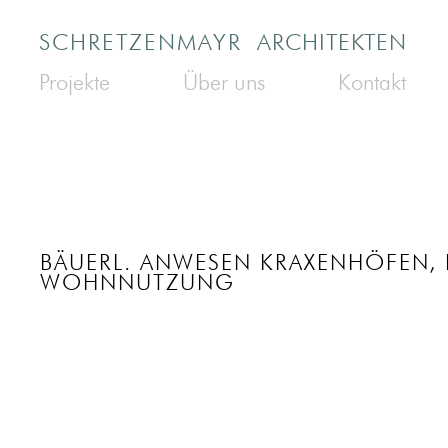
SCHRETZENMAYR
ARCHITEKTEN
Projekte
Über uns
Kontakt
BÄUERL. ANWESEN KRAXENHÖFEN,
WOHNNUTZUNG